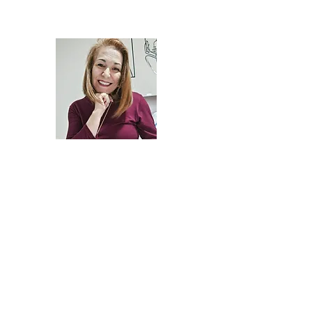
Sulamita Miranda - P
Desenvolvimento Pes
Psicoterapia / Mentor
INÍCIO
CONSULTORIA
PSICOTERAPIA
MENTORI