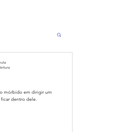
euta
leitura
o mórbido em dirigir um
ficar dentro dele.