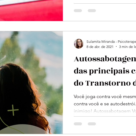
Sulamita Miranda - Psicoterap
8 de abr. de 2021
3 min de l
Autossabotage
das principais c
do Transtorno 
Personalidade 
Você joga contra você mesmo
contra você e se autodestrói
inimigo! Autossabotagem Voc