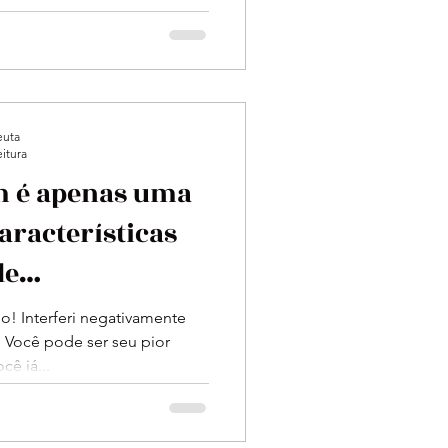
euta
eitura
m é apenas uma
aracterísticas
de
Dependente
! Interferi negativamente
. Você pode ser seu pior
ê já...