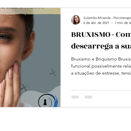
Sulamita Miranda - Psicoterap
6 de abr. de 2021
1 min de l
BRUXISMO - Co
descarrega a su
Bruxismo e Briquismo Brux
funcional possivelmente rela
a situações de estresse, tensã