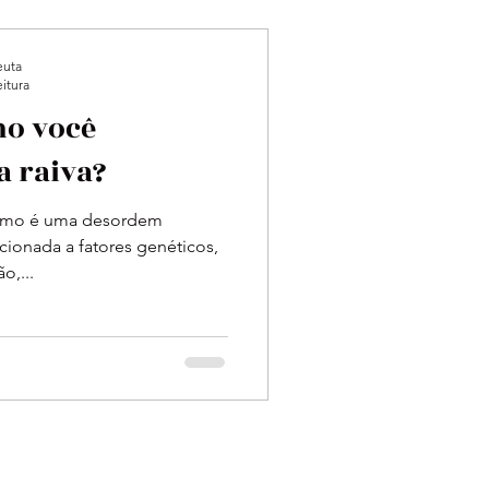
euta
eitura
mo você
a raiva?
ismo é uma desordem
cionada a fatores genéticos,
o,...