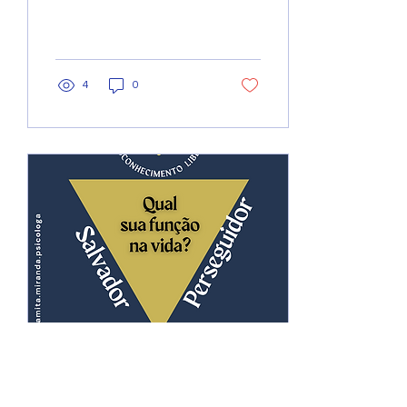
4
0
14 de fev. de 2023
∙
1
min