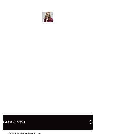
Sulamita Miranda -
Psicóloga - CRP
06/34.447
Desenvolvimento
Pessoal
Psicoterapia /
Mentoria /
Consultoria
BLOG POST