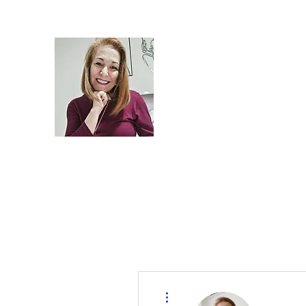
Sulamita Miranda - P
Desenvolvimento Pes
Psicoterapia / Mentor
INÍCIO
CONSULTORIA
PSICOTERAPIA
MENTORI
Mais ações