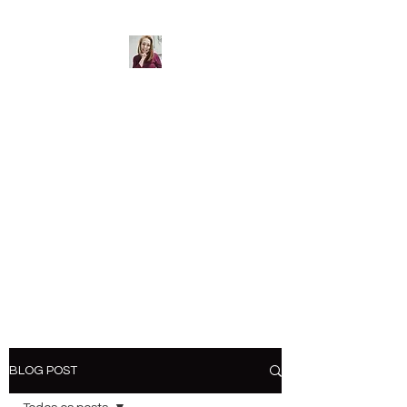
Sulamita Miranda -
Psicóloga - CRP
06/34.447
Desenvolvimento
Pessoal
Psicoterapia /
Mentoria /
Consultoria
BLOG POST