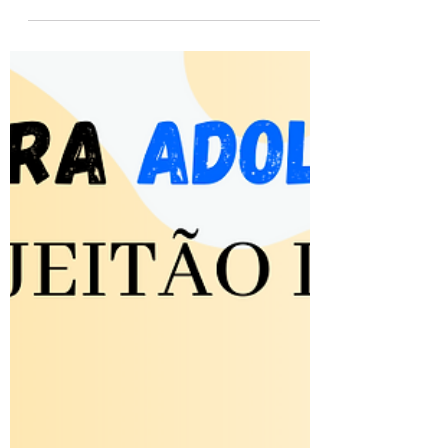
o bom mesmo. Na galera sou sempre o
bonito, sexy, perfil atraente e competitivo,
gostoso, ou...