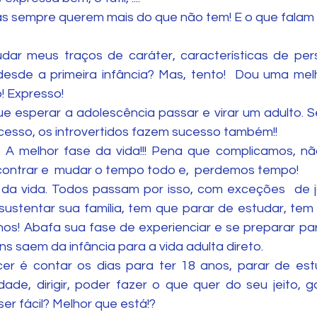
 sempre querem mais do que não tem! E o que falam q
dar meus traços de caráter, características de per
desde a primeira infância? Mas, tento!  Dou uma me
! Expresso! 
e esperar a adolescência passar e virar um adulto. Sei
esso, os introvertidos fazem sucesso também!!
! A melhor fase da vida!!! Pena que complicamos, n
ontrar e  mudar o tempo todo e,  perdemos tempo!
da vida. Todos passam por isso, com exceções  de j
sustentar sua família, tem que parar de estudar, tem
os! Abafa sua fase de experienciar e se preparar para 
s saem da infância para a vida adulta direto.
er é contar os dias para ter 18 anos, parar de estu
rdade, dirigir, poder fazer o que quer do seu jeito, 
ser fácil? Melhor que está!?