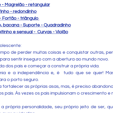
e - Magrelão - retangular
ofinho - redondinho
Fortão - triângulo 
ho, bacana - Suporte - Quadradinho
itinho e sensual -  Curvas - Violão
lescente: 
empo de perder muitas coisas e conquistar outras, perd
para sentir inseguro com a abertura ao mundo novo.
ida dos pais e começar a construir a própria vida.
omia e a independência e, é  tudo que se quer! Ma
ara o porto seguro.
 fortalecer as próprias asas, mas, é preciso abandonar
s pais. Às vezes os pais impulsionam o crescimento e 
a própria personalidade, seu próprio jeito de ser, qu