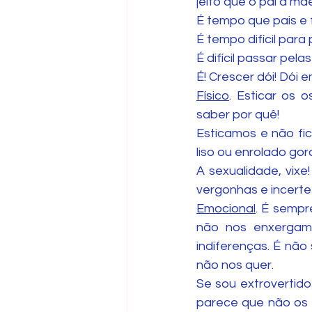
jeito que o pai a mãe
É tempo que pais e 
É tempo difícil para
É difícil passar pel
É! Crescer dói! Dói 
Físico
. Esticar os 
saber por quê!
Esticamos e não fic
liso ou enrolado go
A sexualidade, vixe
vergonhas e incerte
Emocional
. É sempr
não nos enxergam;
indiferenças. É não
não nos quer. 
Se sou extrovertido
parece que não os 