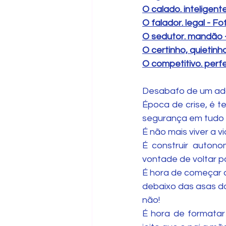
O calado. inteligent
O falador. legal - F
O sedutor. mandão - 
O certinho, quietin
O competitivo. perfe
Desabafo de um ado
Época de crise, é t
segurança em tudo 
É não mais viver a v
É construir auton
vontade de voltar p
É hora de começar a
debaixo das asas do
não!
É hora de formatar 