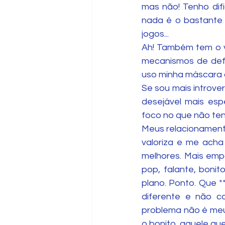
mas não! Tenho difi
nada é o bastante 
jogos... 
Ah! Também tem o va
mecanismos de defe
uso minha máscara de
Se sou mais introve
desejável mais esp
foco no que não ten
Meus relacionament
valoriza e me acha
melhores. Mais empá
pop, falante, boni
plano. Ponto. Que *
diferente e não co
problema não é meu,
o bonito, aquele que e