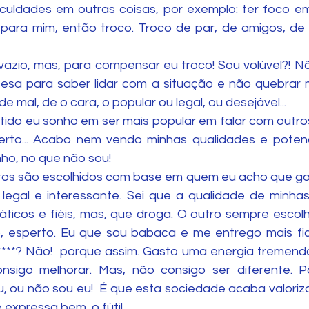
culdades em outras coisas, por exemplo: ter foco em
para mim, então troco. Troco de par, de amigos, de 
zio, mas, para compensar eu troco! Sou volúvel?! Nã
sa para saber lidar com a situação e não quebrar m
 mal, de o cara, o popular ou legal, ou desejável...
rtido eu sonho em ser mais popular em falar com outros
erto... Acabo nem vendo minhas qualidades e potenci
ho, no que não sou!
os são escolhidos com base em quem eu acho que gos
 legal e interessante. Sei que a qualidade de minha
ticos e fiéis, mas, que droga. O outro sempre escol
to, esperto. Eu que sou babaca e me entrego mais f
****? Não!  porque assim. Gasto uma energia tremenda
nsigo melhorar. Mas, não consigo ser diferente. P
 ou não sou eu!  É que esta sociedade acaba valoriza
xpressa bem, o fútil, .... 