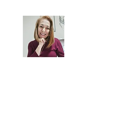
Sulamita Miranda - P
Desenvolvimento Pes
Psicoterapia / Mentor
INÍCIO
CONSULTORIA
PSICOTERAPIA
MENTORI