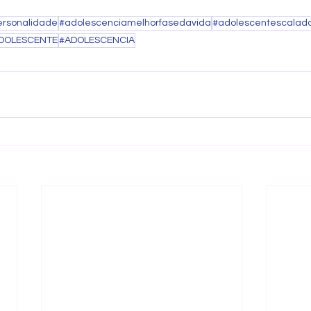
ersonalidade
#adolescenciamelhorfasedavida
#adolescentescalad
DOLESCENTE
#ADOLESCENCIA