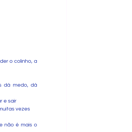
er o colinho, a 
s dá medo, dá 
 e sair 
muitas vezes 
e não é mais o 