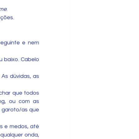
ime
.
ações.
seguinte e nem 
 baixo. Cabelo 
As dúvidas, as 
achar que todos 
ng, ou com as 
 garoto/as que 
s e medos, até 
ualquer onda, 