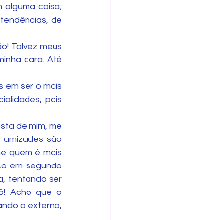
 alguma coisa; 
tendências, de 
o! Talvez meus 
inha cara. Até 
 em ser o mais 
alidades, pois 
ta de mim, me 
s amizades são 
he quem é mais 
ico em segundo 
, tentando ser 
ô! Acho que o 
ndo o externo, 