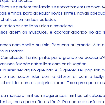
 quer ou idealiza.
filhos se perdem tentando se encontrar em um novo 
t
 pais e filhos, para adequar novos limites, novas adequ
as chatices em ambos os lados.
em todos os sentidos físico e emocional. 
ossos doem os músculos, é acordar dolorido no dia 
amos nem bonito ou feio. Pequeno ou grande. Alto ou
rdo ou magro.
! Complicado. Tenho pinto, peito grande ou pequeno?! 
zas nos faz não saber lidar com as situações. 
e querer ser aquilo que não é. É querer ser popular, 
 é não saber lidar com o diferente, com o bullyi
 saber lidar com os próprios foras. É sempre querer as
 eu mascaro minhas inseguranças, minhas dificuldade
tenho, mas quem não os têm?  Parece que surfo em q