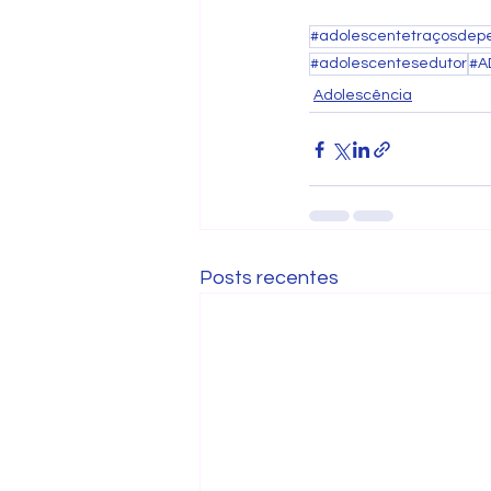
#adolescentetraçosdep
#adolescentesedutor
#A
Adolescência
Posts recentes