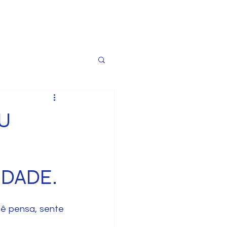
U
IDADE.
ê pensa, sente 